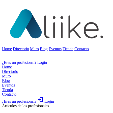
Home
Directorio
Muro
Blog
Eventos
Tienda
Contacto
¿Eres un profesional?
Login
Home
Directorio
Muro
Blog
Eventos
Tienda
Contacto
login
¿Eres un profesional?
Login
Artículos de los profesionales