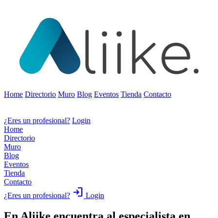
Home
Directorio
Muro
Blog
Eventos
Tienda
Contacto
¿Eres un profesional?
Login
Home
Directorio
Muro
Blog
Eventos
Tienda
Contacto
login
¿Eres un profesional?
Login
En Aliike encuentra al especialista en