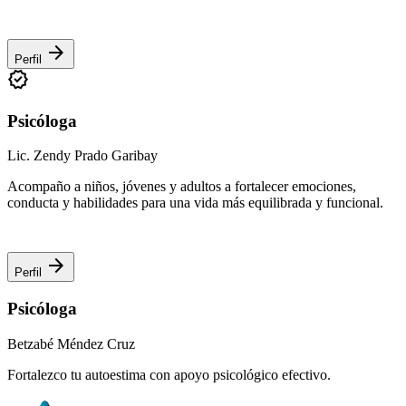
arrow_forward
Perfil
verified
Psicóloga
Lic. Zendy Prado Garibay
Acompaño a niños, jóvenes y adultos a fortalecer emociones,
conducta y habilidades para una vida más equilibrada y funcional.
arrow_forward
Perfil
Psicóloga
Betzabé Méndez Cruz
Fortalezco tu autoestima con apoyo psicológico efectivo.