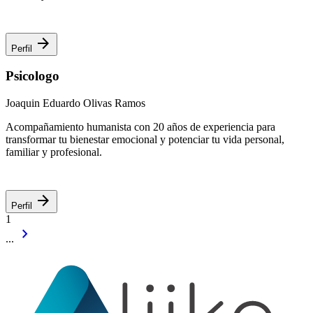
arrow_forward
Perfil
Psicologo
Joaquin Eduardo Olivas Ramos
Acompañamiento humanista con 20 años de experiencia para
transformar tu bienestar emocional y potenciar tu vida personal,
familiar y profesional.
arrow_forward
Perfil
1
chevron_right
...