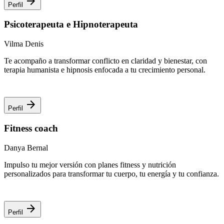
arrow_forward
Perfil
Psicoterapeuta e Hipnoterapeuta
Vilma Denis
Te acompaño a transformar conflicto en claridad y bienestar, con
terapia humanista e hipnosis enfocada a tu crecimiento personal.
arrow_forward
Perfil
Fitness coach
Danya Bernal
Impulso tu mejor versión con planes fitness y nutrición
personalizados para transformar tu cuerpo, tu energía y tu confianza.
arrow_forward
Perfil