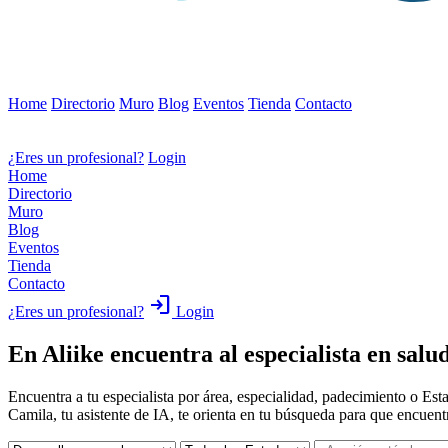
Home
Directorio
Muro
Blog
Eventos
Tienda
Contacto
¿Eres un profesional?
Login
Home
Directorio
Muro
Blog
Eventos
Tienda
Contacto
login
¿Eres un profesional?
Login
En Aliike encuentra al especialista en salud
Encuentra a tu especialista por área, especialidad, padecimiento o Est
Camila, tu asistente de IA, te orienta en tu búsqueda para que encuent