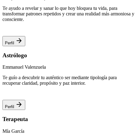
Te ayudo a revelar y sanar lo que hoy bloquea tu vida, para
transformar patrones repetidos y crear una realidad más armoniosa y
consciente.
arrow_forward
Perfil
Astrólogo
Emmanuel Valenzuela
Te guío a descubrir tu auténtico ser mediante tipología para
recuperar claridad, propósito y paz interior.
arrow_forward
Perfil
Terapeuta
Mía García