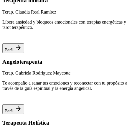
Terapeuta holística
Terap. Claudia Real Ramírez
Libera ansiedad y bloqueos emocionales con terapias energéticas y
tarot terapéutico.
arrow_forward
Perfil
Angeloterapeuta
Terap. Gabriela Rodríguez Maycotte
Te acompaño a sanar tus emociones y reconectar con tu propósito a
través de la guía espiritual y la energía angelical.
arrow_forward
Perfil
Terapeuta Holística