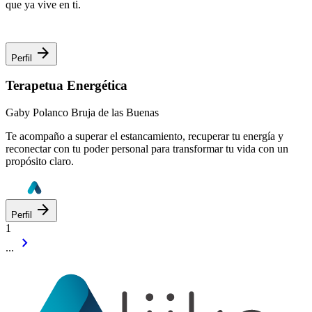
que ya vive en ti.
arrow_forward
Perfil
Terapetua Energética
Gaby Polanco Bruja de las Buenas
Te acompaño a superar el estancamiento, recuperar tu energía y
reconectar con tu poder personal para transformar tu vida con un
propósito claro.
arrow_forward
Perfil
1
chevron_right
...