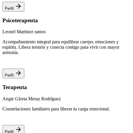
arrow_forward
Perfil
Psicoterapeuta
Leonel Martinez ramos
Acompañamiento integral para equilibrar cuerpo, emociones y
espíritu. Libera tensión y conecta contigo para vivir con mayor
armonía.
arrow_forward
Perfil
Terapeuta
Angie Gloria Meraz Rodríguez
Constelaciones familiares para liberar tu carga emocional.
arrow_forward
Perfil