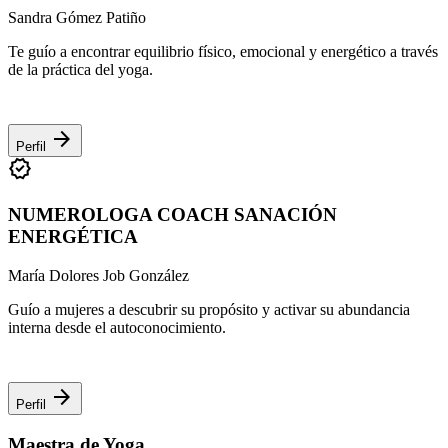
Sandra Gómez Patiño
Te guío a encontrar equilibrio físico, emocional y energético a través
de la práctica del yoga.
arrow_forward
Perfil
verified
NUMEROLOGA COACH SANACIÓN
ENERGÉTICA
María Dolores Job González
Guío a mujeres a descubrir su propósito y activar su abundancia
interna desde el autoconocimiento.
arrow_forward
Perfil
Maestra de Yoga