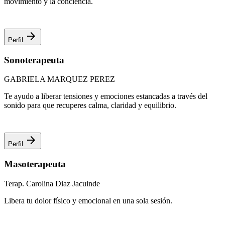
movimiento y la conciencia.
arrow_forward
Perfil
Sonoterapeuta
GABRIELA MARQUEZ PEREZ
Te ayudo a liberar tensiones y emociones estancadas a través del
sonido para que recuperes calma, claridad y equilibrio.
arrow_forward
Perfil
Masoterapeuta
Terap. Carolina Diaz Jacuinde
Libera tu dolor físico y emocional en una sola sesión.