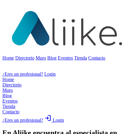
Home
Directorio
Muro
Blog
Eventos
Tienda
Contacto
¿Eres un profesional?
Login
Home
Directorio
Muro
Blog
Eventos
Tienda
Contacto
login
¿Eres un profesional?
Login
En Aliike encuentra al especialista en