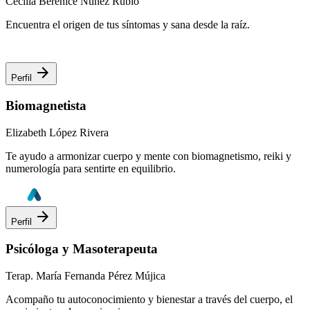
Cecilia Berenice Núñez Rubio
Encuentra el origen de tus síntomas y sana desde la raíz.
arrow_forward
Perfil
Biomagnetista
Elizabeth López Rivera
Te ayudo a armonizar cuerpo y mente con biomagnetismo, reiki y
numerología para sentirte en equilibrio.
arrow_forward
Perfil
Psicóloga y Masoterapeuta
Terap. María Fernanda Pérez Mújica
Acompaño tu autoconocimiento y bienestar a través del cuerpo, el