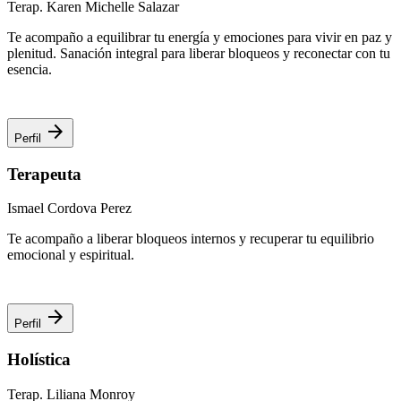
Terap. Karen Michelle Salazar
Te acompaño a equilibrar tu energía y emociones para vivir en paz y
plenitud. Sanación integral para liberar bloqueos y reconectar con tu
esencia.
arrow_forward
Perfil
Terapeuta
Ismael Cordova Perez
Te acompaño a liberar bloqueos internos y recuperar tu equilibrio
emocional y espiritual.
arrow_forward
Perfil
Holística
Terap. Liliana Monroy