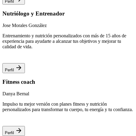
Perfil
Nutriólogo y Entrenador
Jose Morales González
Entrenamiento y nutrición personalizados con más de 15 años de
experiencia para ayudarte a alcanzar tus objetivos y mejorar tu
calidad de vida.
arrow_forward
Perfil
Fitness coach
Danya Bernal
Impulso tu mejor versión con planes fitness y nutrición
personalizados para transformar tu cuerpo, tu energía y tu confianza.
arrow_forward
Perfil