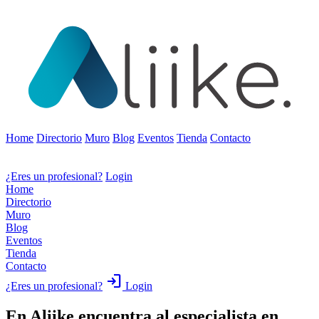
Home
Directorio
Muro
Blog
Eventos
Tienda
Contacto
¿Eres un profesional?
Login
Home
Directorio
Muro
Blog
Eventos
Tienda
Contacto
login
¿Eres un profesional?
Login
En Aliike encuentra al especialista en