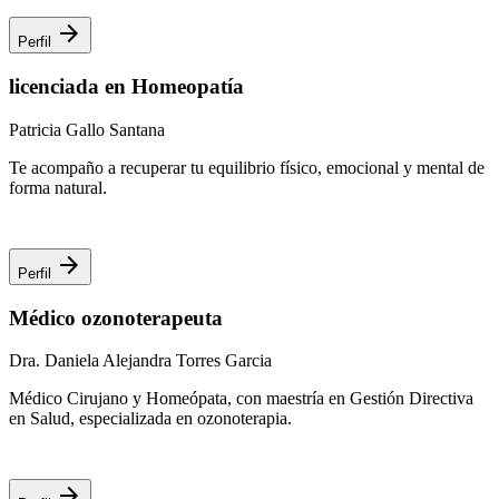
arrow_forward
Perfil
licenciada en Homeopatía
Patricia Gallo Santana
Te acompaño a recuperar tu equilibrio físico, emocional y mental de
forma natural.
arrow_forward
Perfil
Médico ozonoterapeuta
Dra. Daniela Alejandra Torres Garcia
Médico Cirujano y Homeópata, con maestría en Gestión Directiva
en Salud, especializada en ozonoterapia.
arrow_forward