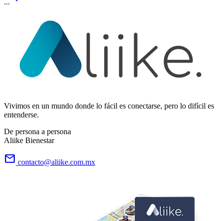
...
Vivimos en un mundo donde lo fácil es conectarse, pero lo difícil es
entenderse.
De persona a persona
Aliike Bienestar
email
contacto@aliike.com.mx