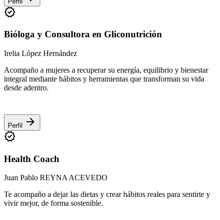
Perfil
verified
Bióloga y Consultora en Gliconutrición
Irelia López Hernández
Acompaño a mujeres a recuperar su energía, equilibrio y bienestar
integral mediante hábitos y herramientas que transforman su vida
desde adentro.
arrow_forward
Perfil
verified
Health Coach
Juan Pablo REYNA ACEVEDO
Te acompaño a dejar las dietas y crear hábitos reales para sentirte y
vivir mejor, de forma sostenible.