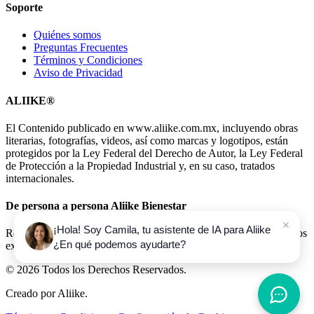
Soporte
Quiénes somos
Preguntas Frecuentes
Términos y Condiciones
Aviso de Privacidad
ALIIKE®
El Contenido publicado en www.aliike.com.mx, incluyendo obras
literarias, fotografías, videos, así como marcas y logotipos, están
protegidos por la Ley Federal del Derecho de Autor, la Ley Federal
de Protección a la Propiedad Industrial y, en su caso, tratados
internacionales.
De persona a persona Aliike Bienestar
¡Hola! Soy Camila, tu asistente de IA para Aliike
Reciba información semanal sobre bienestar e invitaciones a eventos
¿En qué podemos ayudarte?
exclusivos para miembros.
© 2026 Todos los Derechos Reservados.
Creado por
Aliike
.