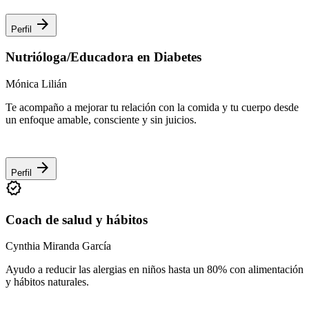
arrow_forward
Perfil
Nutrióloga/Educadora en Diabetes
Mónica Lilián
Te acompaño a mejorar tu relación con la comida y tu cuerpo desde
un enfoque amable, consciente y sin juicios.
arrow_forward
Perfil
verified
Coach de salud y hábitos
Cynthia Miranda García
Ayudo a reducir las alergias en niños hasta un 80% con alimentación
y hábitos naturales.