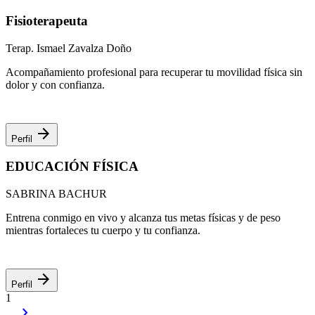
Fisioterapeuta
Terap. Ismael Zavalza Doño
Acompañamiento profesional para recuperar tu movilidad física sin
dolor y con confianza.
arrow_forward
Perfil
EDUCACIÓN FÍSICA
SABRINA BACHUR
Entrena conmigo en vivo y alcanza tus metas físicas y de peso
mientras fortaleces tu cuerpo y tu confianza.
arrow_forward
Perfil
1
chevron_right