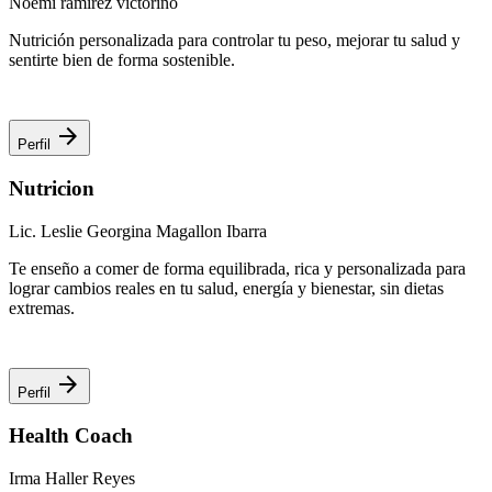
Noemi ramirez victorino
Nutrición personalizada para controlar tu peso, mejorar tu salud y
sentirte bien de forma sostenible.
arrow_forward
Perfil
Nutricion
Lic. Leslie Georgina Magallon Ibarra
Te enseño a comer de forma equilibrada, rica y personalizada para
lograr cambios reales en tu salud, energía y bienestar, sin dietas
extremas.
arrow_forward
Perfil
Health Coach
Irma Haller Reyes