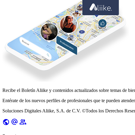
Recibe el Boletín
Aliike
y contenidos actualizados sobre temas de bien
Entérate de los nuevos perfiles de profesionales que te pueden atender 
Soluciones Digitales Aliike, S.A. de C.V. ©Todos los Derechos Rese
public
alternate_email
group