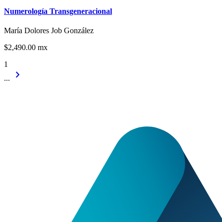
Numerología Transgeneracional
María Dolores Job González
$2,490.00 mx
1
chevron_right
...