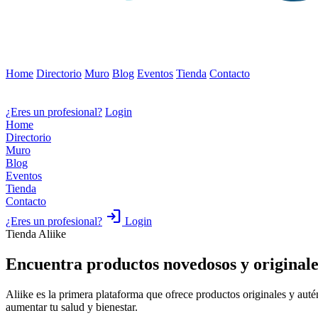
Home
Directorio
Muro
Blog
Eventos
Tienda
Contacto
¿Eres un profesional?
Login
Home
Directorio
Muro
Blog
Eventos
Tienda
Contacto
login
¿Eres un profesional?
Login
Tienda Aliike
Encuentra productos novedosos y originales 
Aliike
es la primera plataforma que ofrece productos originales y auté
aumentar tu salud y bienestar.