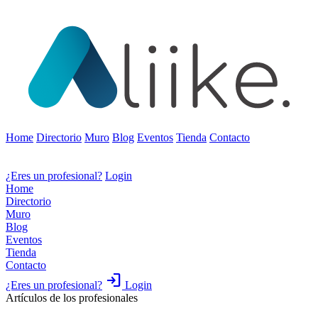
Home
Directorio
Muro
Blog
Eventos
Tienda
Contacto
¿Eres un profesional?
Login
Home
Directorio
Muro
Blog
Eventos
Tienda
Contacto
login
¿Eres un profesional?
Login
Artículos de los profesionales