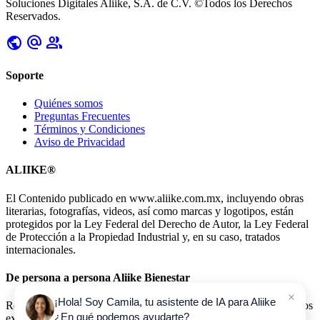
Soluciones Digitales Aliike, S.A. de C.V. ©Todos los Derechos
Reservados.
public
alternate_email
group
Soporte
Quiénes somos
Preguntas Frecuentes
Términos y Condiciones
Aviso de Privacidad
ALIIKE®
El Contenido publicado en www.aliike.com.mx, incluyendo obras
literarias, fotografías, videos, así como marcas y logotipos, están
protegidos por la Ley Federal del Derecho de Autor, la Ley Federal
de Protección a la Propiedad Industrial y, en su caso, tratados
internacionales.
De persona a persona Aliike Bienestar
¡Hola! Soy Camila, tu asistente de IA para Aliike
Reciba información semanal sobre bienestar e invitaciones a eventos
¿En qué podemos ayudarte?
exclusivos para miembros.