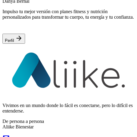
Danya Bernal
Impulso tu mejor versión con planes fitness y nutrición
personalizados para transformar tu cuerpo, tu energía y tu confianza.
arrow_forward
Perfil
Vivimos en un mundo donde lo fácil es conectarse, pero lo difícil es
entenderse.
De persona a persona
Aliike Bienestar