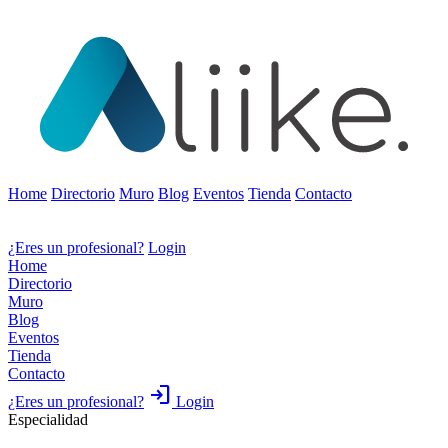
Home
Directorio
Muro
Blog
Eventos
Tienda
Contacto
¿Eres un profesional?
Login
Home
Directorio
Muro
Blog
Eventos
Tienda
Contacto
login
¿Eres un profesional?
Login
Especialidad