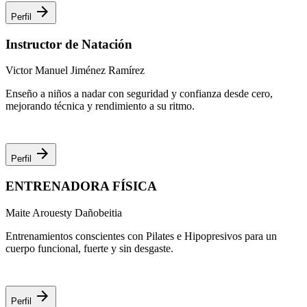
arrow_forward
Perfil
Instructor de Natación
Victor Manuel Jiménez Ramírez
Enseño a niños a nadar con seguridad y confianza desde cero,
mejorando técnica y rendimiento a su ritmo.
arrow_forward
Perfil
ENTRENADORA FÍSICA
Maite Arouesty Dañobeitia
Entrenamientos conscientes con Pilates e Hipopresivos para un
cuerpo funcional, fuerte y sin desgaste.
arrow_forward
Perfil