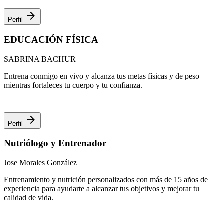
arrow_forward
Perfil
EDUCACIÓN FÍSICA
SABRINA BACHUR
Entrena conmigo en vivo y alcanza tus metas físicas y de peso
mientras fortaleces tu cuerpo y tu confianza.
arrow_forward
Perfil
Nutriólogo y Entrenador
Jose Morales González
Entrenamiento y nutrición personalizados con más de 15 años de
experiencia para ayudarte a alcanzar tus objetivos y mejorar tu
calidad de vida.