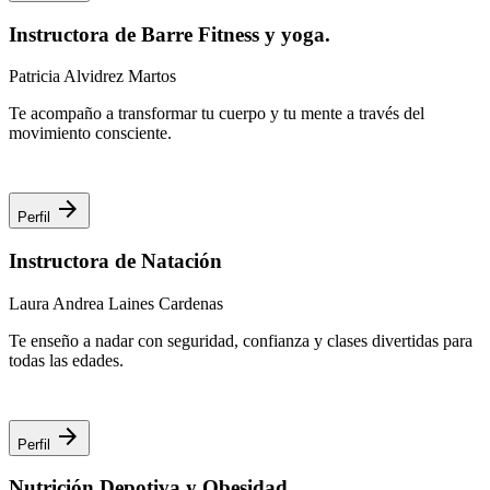
Instructora de Barre Fitness y yoga.
Patricia Alvidrez Martos
Te acompaño a transformar tu cuerpo y tu mente a través del
movimiento consciente.
arrow_forward
Perfil
Instructora de Natación
Laura Andrea Laines Cardenas
Te enseño a nadar con seguridad, confianza y clases divertidas para
todas las edades.
arrow_forward
Perfil
Nutrición Depotiva y Obesidad